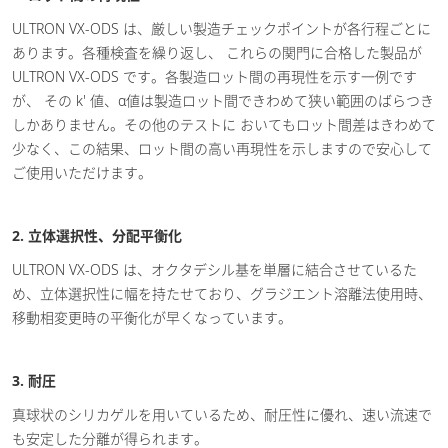
ULTRON VX-ODS は、厳しい製造チェックポイントが各行程ごとに
あります。各種検査を繰り返し、 これらの関門に合格した製品が
ULTRON VX-ODS です。各製造ロット間の再現性を示す一例です
が、 その k' 値、α値は製造ロット間できわめて狭い範囲のばらつき
しかありません。その他のテストに おいてもロット間差はきわめて
少なく、この結果、ロット間の高い再現性を示しますので安心して
ご使用いただけます。
2. 立体選択性、分配平衡化
ULTRON VX-ODS は、オクタデシル基を単層に結合させているた
め、立体選択性に幅を持たせており、グラジエント溶離法使用時、
移動相変更時の平衡化が早くなっています。
3. 耐圧
真球状のシリカゲルを用いているため、耐圧性に優れ、速い流速で
も安定した分離が得られます。