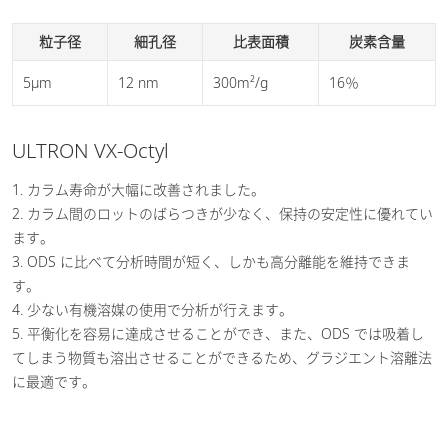
粒子径
細孔径
比表面積
炭素含量
5µm
12 nm
300m²/g
16％
ULTRON VX-Octyl
1. カラム寿命が大幅に改善されました。
2. カラム間のロットのばらつきが少なく、保持の安定性に優れてい
ます。
3. ODS に比べて分析時間が短く、しかも高分離能を維持できま
す。
4. 少ない有機溶媒の使用で分析が行えます。
5. 平衡化を容易に達成させることができ、また、ODS では吸着し
てしまう物質も溶出させることができるため、グラジエント溶離法
に最適です。