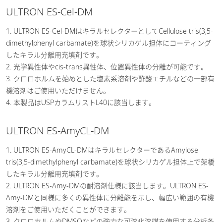
ULTRON ES-Cel-DM
1. ULTRON ES-Cel-DMはキラルセレクターとしてCellulose tris(3,5-
dimethylphenyl carbamate)を球状シリカゲル担体にコーティング
したキラル分離用充填剤です。
2. 光学異性体やcis-trans異性体、位置異性体の分離が可能です。
3. クロロホルムを始めとした塩素系溶剤や酢酸エチルなどの一部有
機溶剤はご使用いただけません。
4. 本製品はUSPカラムリストL40に該当します。
ULTRON ES-AmyCL-DM
1. ULTRON ES-AmyCL-DMはキラルセレクターであるAmylose
tris(3,5-dimethylphenyl carbamate)を球状シリカゲル担体上で架橋
したキラル分離用充填剤です。
2. ULTRON ES-Amy-DMの耐溶剤仕様に該当します。ULTRON ES-
Amy-DMと同様に多くの異性体に分離能を示し、幅広い範囲の有機
溶剤をご使用いただくことができます。
3. クロロホルムやDMSOなどの強力な可溶化溶媒を使用する分析条