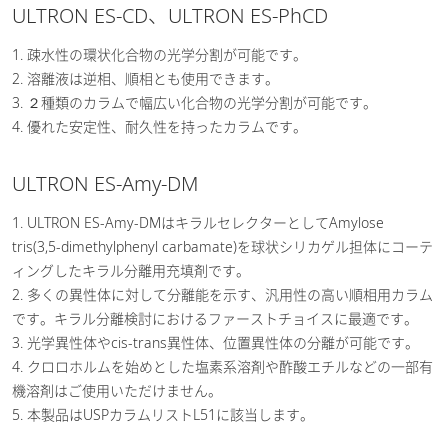
ULTRON ES-CD、ULTRON ES-PhCD
1. 疎水性の環状化合物の光学分割が可能です。
2. 溶離液は逆相、順相とも使用できます。
3. ２種類のカラムで幅広い化合物の光学分割が可能です。
4. 優れた安定性、耐久性を持ったカラムです。
ULTRON ES-Amy-DM
1. ULTRON ES-Amy-DMはキラルセレクターとしてAmylose
tris(3,5-dimethylphenyl carbamate)を球状シリカゲル担体にコーテ
ィングしたキラル分離用充填剤です。
2. 多くの異性体に対して分離能を示す、汎用性の高い順相用カラム
です。キラル分離検討におけるファーストチョイスに最適です。
3. 光学異性体やcis-trans異性体、位置異性体の分離が可能です。
4. クロロホルムを始めとした塩素系溶剤や酢酸エチルなどの一部有
機溶剤はご使用いただけません。
5. 本製品はUSPカラムリストL51に該当します。