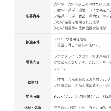
大学院、大学卒以上の学歴及び30
(1)化学・薬学・環境・バイオ系を
応募資格
(2)製薬・化学・食品・環境分析の
(3)分析装置を使用された経験
(4)分析機器等の医療機器営業経験
・HPLCの使用経験者
歓迎条件
・英語に対して抵抗の無い方。
ラボサプライ（クロマト関連消耗品
職務内容
な営業先になります。またユーザー
きます。
(1)本社 東京都台東区浅草橋5-20-
勤務地
(2)関西支店 大阪市北区豊崎3-1-22
勤務時間
9:00～17:30【休憩時間：45分（12:0
休日・休暇
完全週休2日制(土日)、祝日、GW、