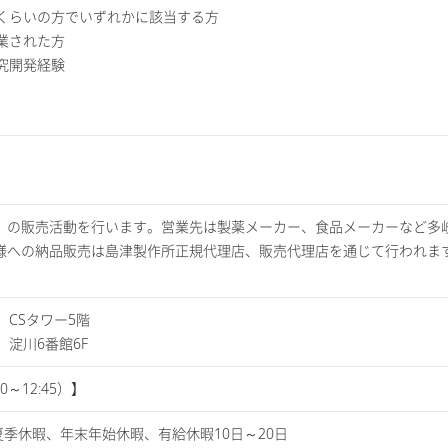
歳くらいの方でいずれかに該当する方
卒業された方
研究開発経験
）の販売活動を行います。営業先は製薬メーカー、食品メーカーなど多
様への納品販売は島津製作所正規代理店、販売代理店を通じて行われま
8 CSタワー5階
 淀川6番館6F
0～12:45）】
夏季休暇、年末年始休暇、有給休暇10日～20日