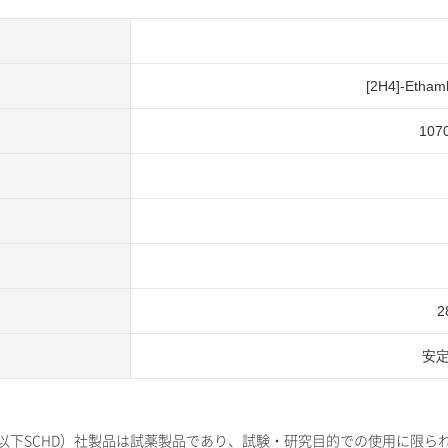
[2H4]-Ethamb
1070
2
安
gnostics SAS（以下SCHD）社製品は試薬製品であり、試験・研究目的で