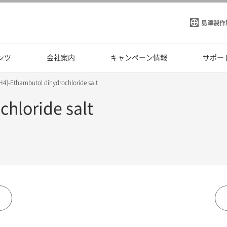
島津製作
ンツ
会社案内
キャンペーン情報
サポー
H4]-Ethambutol dihydrochloride salt
hloride salt