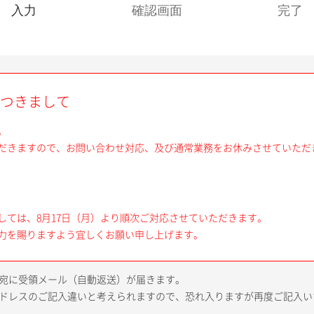
現
入力
確認画面
完了
在
:
つきまして
。
だきますので、お問い合わせ対応、及び通常業務をお休みさせていただ
しては、8月17日（月）より順次ご対応させていただきます。
力を賜りますよう宜しくお願い申し上げます。
レス宛に受領メール（自動返送）が届きます。
lアドレスのご記入違いと考えられますので、恐れ入りますが再度ご記入