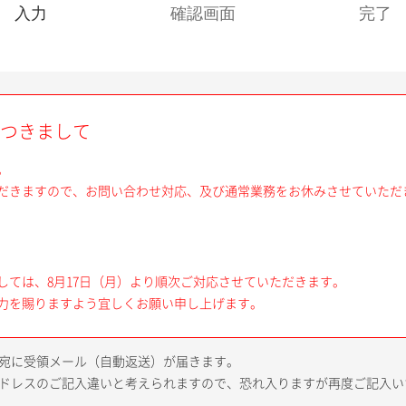
現
入力
確認画面
完了
在
:
つきまして
。
だきますので、お問い合わせ対応、及び通常業務をお休みさせていただ
しては、8月17日（月）より順次ご対応させていただきます。
力を賜りますよう宜しくお願い申し上げます。
レス宛に受領メール（自動返送）が届きます。
lアドレスのご記入違いと考えられますので、恐れ入りますが再度ご記入