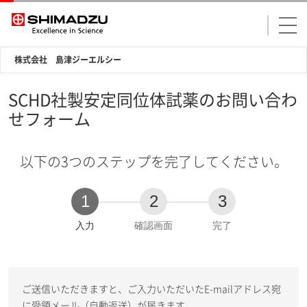
株式会社 島津ジーエルシー
SCHD社製安定同位体試薬のお問い合わ
せフォーム
以下の3つのステップを完了してください。
1
2
3
現
入力
確認画面
完了
在
:
ご送信いただきますと、ご入力いただいたE-mailアドレス宛
に受領メール（自動返送）が届きます。