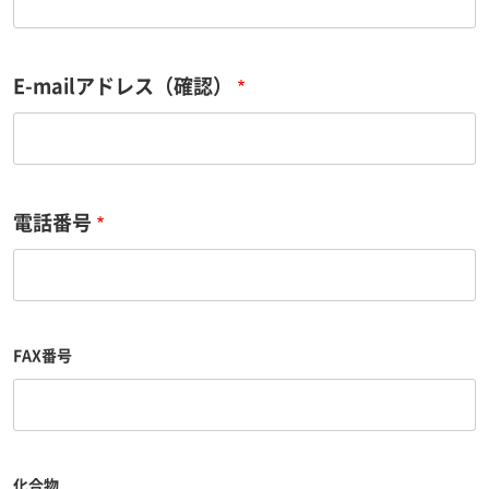
a
i
l
ア
E-mailアドレス（確認）
ド
レ
ス
電話番号
FAX番号
化合物