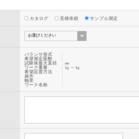
カタログ
見積依頼
サンプル測定
バランサ形式 :
希望測定面数 :
試験体最大直径 :
㎜
ワーク重量 :
㎏ ~
㎏
希望設置方法 :
操作 :
軸受 :
ワーク名称 :