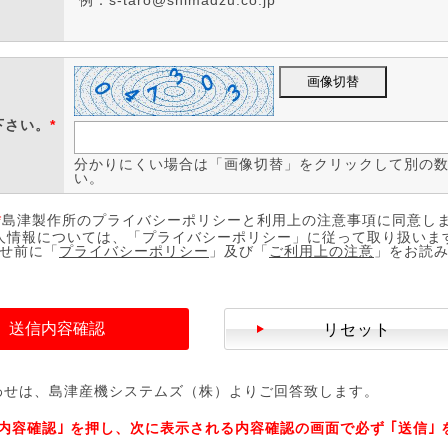
例：s-taro@shimadzu.co.jp
下さい。
*
分かりにくい場合は「画像切替」をクリックして別の
い。
*
島津製作所のプライバシーポリシーと利用上の注意事項に同意し
人情報については、「プライバシーポリシー」に従って取り扱いま
せ前に「
プライバシーポリシー
」及び「
ご利用上の注意
」をお読
送信内容確認
リセット
わせは、島津産機システムズ（株）よりご回答致します。
内容確認｣ を押し、次に表示される内容確認の画面で必ず ｢送信｣